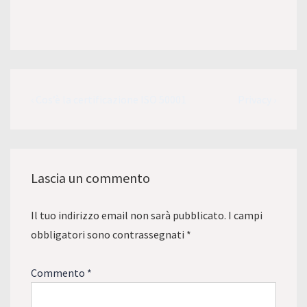
Navigazione
L'articolo
Il
‹ Cos’è la certificazione ISO 50001
Privacy ›
articoli
precedente
prossimo
è
articolo
è
Lascia un commento
Il tuo indirizzo email non sarà pubblicato.
I campi
obbligatori sono contrassegnati
*
Commento
*